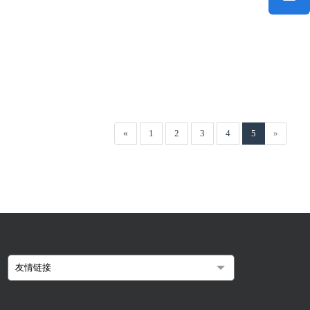
«
1
2
3
4
5
»