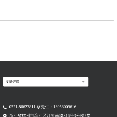
0571-86623811 蔡先生：13958009616
浙江省杭州市滨江区江虹南路316号3号楼7层